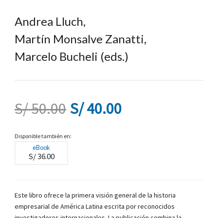
Andrea Lluch
,
Martín Monsalve Zanatti
,
Marcelo Bucheli
(eds.)
El
El
S/
50.00
S/
40.00
precio
precio
Disponible también en:
eBook
S/
36.00
original
actual
era:
es:
Este libro ofrece la primera visión general de la historia
empresarial de América Latina escrita por reconocidos
S/ 50.00.
S/ 40.00.
investigadores internacionales. La publicación combina la